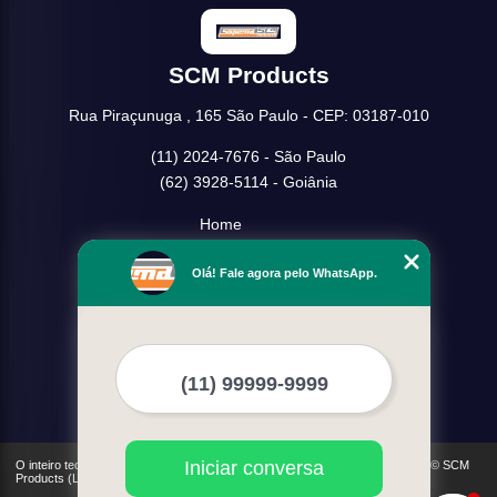
SCM Products
Rua Piraçunuga , 165 São Paulo - CEP: 03187-010
(11) 2024-7676 - São Paulo
(62) 3928-5114 - Goiânia
Home
Empresa
Olá! Fale agora pelo WhatsApp.
Missão
Serviços
Contato
Mapa do site
Mais Serviços
Iniciar conversa
O inteiro teor deste site está sujeito à proteção de direitos autorais. Copyright© SCM
Products (Lei 9610 de 19/02/1998)