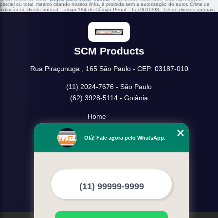
parcial ou total, mesmo citando nossos links, é proibida sem a autorização do autor. Crime de
violação de direito autoral – artigo 184 do Código Penal –
Lei 9610/98 - Lei de direitos autorais
.
SCM Products
Rua Piraçunuga , 165 São Paulo - CEP: 03187-010
(11) 2024-7676 - São Paulo
(62) 3928-5114 - Goiânia
Home
Empresa
Olá! Fale agora pelo WhatsApp.
Missão
Serviços
Contato
Mapa do site
Mais Serviços