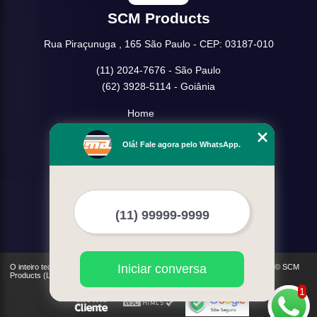
SCM Products
Rua Piraçunuga , 165 São Paulo - CEP: 03187-010
(11) 2024-7676 - São Paulo
(62) 3928-5114 - Goiânia
Home
Empresa
Olá! Fale agora pelo WhatsApp.
Missão
Serviços
Contato
Mapa do site
Mais Serviços
Iniciar conversa
O inteiro teor deste site está sujeito à proteção de direitos autorais. Copyright© SCM
Products (Lei 9610 de 19/02/1998)
1