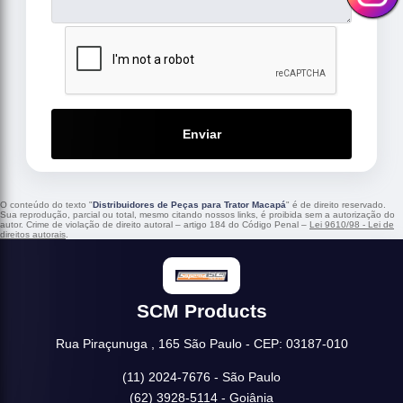
Enviar
O conteúdo do texto "
Distribuidores de Peças para Trator Macapá
" é de direito reservado.
Sua reprodução, parcial ou total, mesmo citando nossos links, é proibida sem a autorização do
autor. Crime de violação de direito autoral – artigo 184 do Código Penal –
Lei 9610/98 - Lei de
direitos autorais
.
SCM Products
Rua Piraçunuga , 165 São Paulo - CEP: 03187-010
(11) 2024-7676 - São Paulo
(62) 3928-5114 - Goiânia