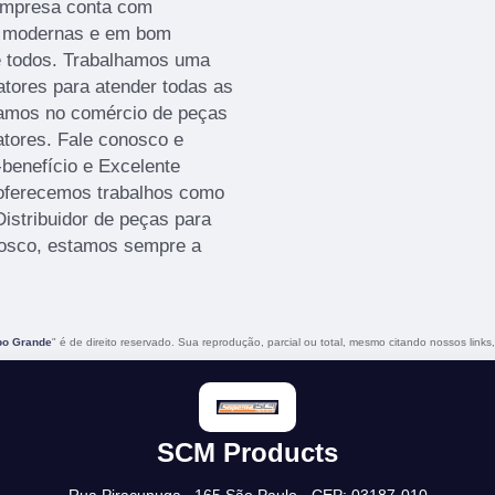
 empresa conta com
es modernas e em bom
e todos. Trabalhamos uma
atores para atender todas as
hamos no comércio de peças
ratores. Fale conosco e
-benefício e Excelente
 oferecemos trabalhos como
Distribuidor de peças para
nosco, estamos sempre a
po Grande
" é de direito reservado. Sua reprodução, parcial ou total, mesmo citando nossos links,
SCM Products
Rua Piraçunuga , 165 São Paulo - CEP: 03187-010