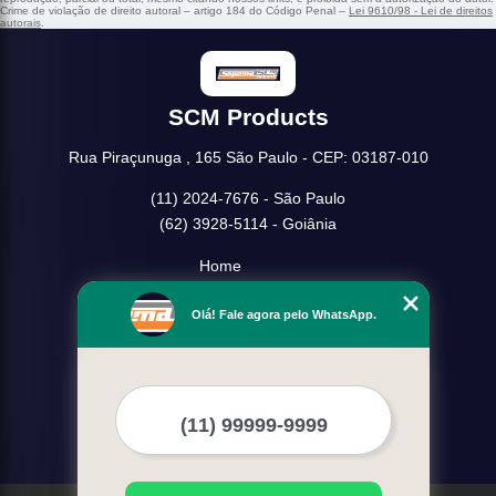
Crime de violação de direito autoral – artigo 184 do Código Penal –
Lei 9610/98 - Lei de direitos
autorais
.
SCM Products
Rua Piraçunuga , 165 São Paulo - CEP: 03187-010
(11) 2024-7676 - São Paulo
(62) 3928-5114 - Goiânia
Home
Empresa
Olá! Fale agora pelo WhatsApp.
Missão
Serviços
Contato
Mapa do site
Mais Serviços