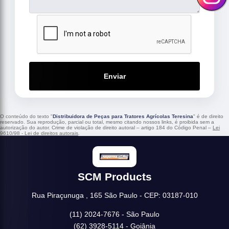
Enviar
O conteúdo do texto "
Distribuidora de Peças para Tratores Agrícolas Teresina
" é de direito
reservado. Sua reprodução, parcial ou total, mesmo citando nossos links, é proibida sem a
autorização do autor. Crime de violação de direito autoral – artigo 184 do Código Penal –
Lei
9610/98 - Lei de direitos autorais
.
SCM Products
Rua Piraçunuga , 165 São Paulo - CEP: 03187-010
(11) 2024-7676 - São Paulo
(62) 3928-5114 - Goiânia