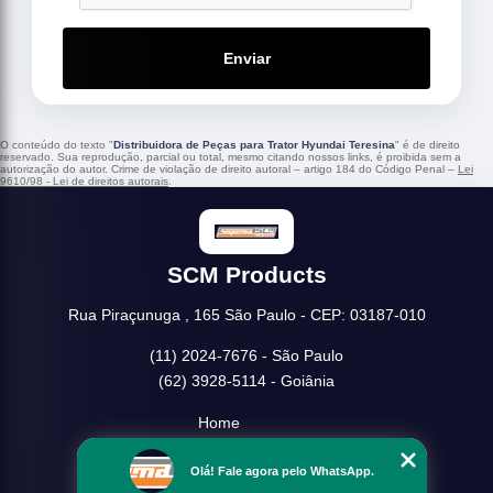
Enviar
O conteúdo do texto "
Distribuidora de Peças para Trator Hyundai Teresina
" é de direito
reservado. Sua reprodução, parcial ou total, mesmo citando nossos links, é proibida sem a
autorização do autor. Crime de violação de direito autoral – artigo 184 do Código Penal –
Lei
9610/98 - Lei de direitos autorais
.
SCM Products
Rua Piraçunuga , 165 São Paulo - CEP: 03187-010
(11) 2024-7676 - São Paulo
(62) 3928-5114 - Goiânia
Home
Empresa
Olá! Fale agora pelo WhatsApp.
Missão