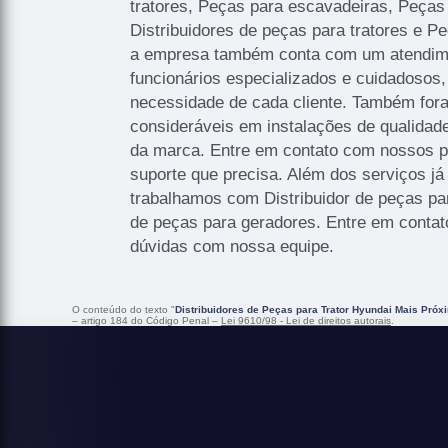
tratores, Peças para escavadeiras, Peças 
Distribuidores de peças para tratores e Pe
a empresa também conta com um atendimen
funcionários especializados e cuidadosos
necessidade de cada cliente. Também fora
consideráveis em instalações de qualidad
da marca. Entre em contato com nossos pr
suporte que precisa. Além dos serviços j
trabalhamos com Distribuidor de peças par
de peças para geradores. Entre em contato
dúvidas com nossa equipe.
O conteúdo do texto "
Distribuidores de Peças para Trator Hyundai Mais Próx
– artigo 184 do Código Penal –
Lei 9610/98 - Lei de direitos autorais
.