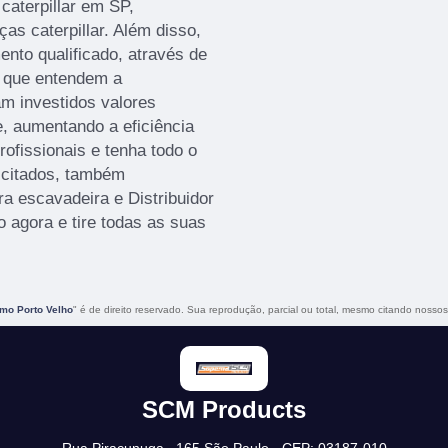
caterpillar em SP,
ças caterpillar. Além disso,
to qualificado, através de
, que entendem a
m investidos valores
e, aumentando a eficiência
ofissionais e tenha todo o
á citados, também
a escavadeira e Distribuidor
 agora e tire todas as suas
imo Porto Velho
" é de direito reservado. Sua reprodução, parcial ou total, mesmo citando nossos 
SCM Products
Rua Piraçunuga , 165 São Paulo - CEP: 03187-010