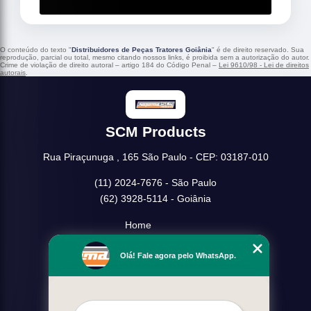
O conteúdo do texto "
Distribuidores de Peças Tratores Goiânia
" é de direito reservado. Sua
reprodução, parcial ou total, mesmo citando nossos links, é proibida sem a autorização do autor.
Crime de violação de direito autoral – artigo 184 do Código Penal –
Lei 9610/98 - Lei de direitos
autorais
.
SCM Products
Rua Piraçunuga , 165 São Paulo - CEP: 03187-010
(11) 2024-7676 - São Paulo
(62) 3928-5114 - Goiânia
Home
Empresa
Olá! Fale agora pelo WhatsApp.
Missão
Serviços
Contato
Mapa do site