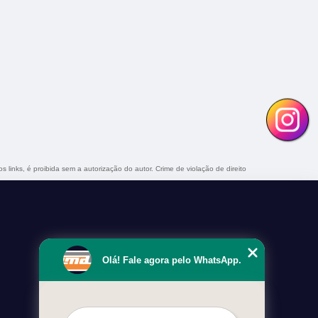
s links, é proibida sem a autorização do autor. Crime de violação de direito
Olá! Fale agora pelo WhatsApp.