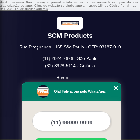
direito reservado. Sua reprodução, parcial ou total, mesmo citando nossos links, é proibida sem
a autorização do autor. Crime de violação de direito autoral – artigo 184 do Código Penal –
Lei
9610/98 - Lei de direitos autorais
.
SCM Products
Rua Piraçunuga , 165 São Paulo - CEP: 03187-010
(11) 2024-7676 - São Paulo
(62) 3928-5114 - Goiânia
Home
Empresa
Olá! Fale agora pelo WhatsApp.
Missão
Serviços
Contato
Mapa do site
Mais Serviços