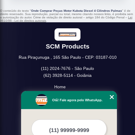
O conteúdo do texto "
Onde Comprar Peças Motor Kubota Diesel 4 Cilindros Palmas
" é de
direito reservado. Sua reprodução, parcial ou total, mesmo citando nossos links, é proibida sem
a autorização do autor. Crime de violação de direito autoral – artigo 184 do Código Penal –
Lei
9610/98 - Lei de direitos autorais
.
SCM Products
Rua Piraçunuga , 165 São Paulo - CEP: 03187-010
(11) 2024-7676 - São Paulo
(62) 3928-5114 - Goiânia
Home
Empresa
Olá! Fale agora pelo WhatsApp.
Missão
Serviços
Contato
Mapa do site
Mais Serviços