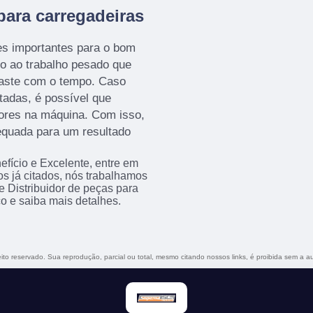
ara carregadeiras
s importantes para o bom
o ao trabalho pesado que
gaste com o tempo. Caso
adas, é possível que
ores na máquina. Com isso,
equada para um resultado
fício e Excelente, entre em
os já citados, nós trabalhamos
e Distribuidor de peças para
o e saiba mais detalhes.
reito reservado. Sua reprodução, parcial ou total, mesmo citando nossos links, é proibida sem a au