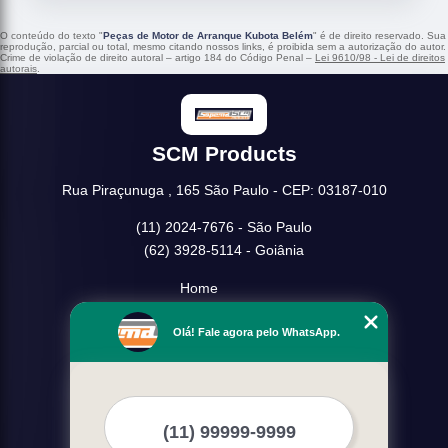
O conteúdo do texto "
Peças de Motor de Arranque Kubota Belém
" é de direito reservado. Sua
reprodução, parcial ou total, mesmo citando nossos links, é proibida sem a autorização do autor.
Crime de violação de direito autoral – artigo 184 do Código Penal –
Lei 9610/98 - Lei de direitos
autorais
.
SCM Products
Rua Piraçunuga , 165 São Paulo - CEP: 03187-010
(11) 2024-7676 - São Paulo
(62) 3928-5114 - Goiânia
Home
Empresa
Olá! Fale agora pelo WhatsApp.
Missão
Serviços
Contato
Mapa do site
Mais Serviços