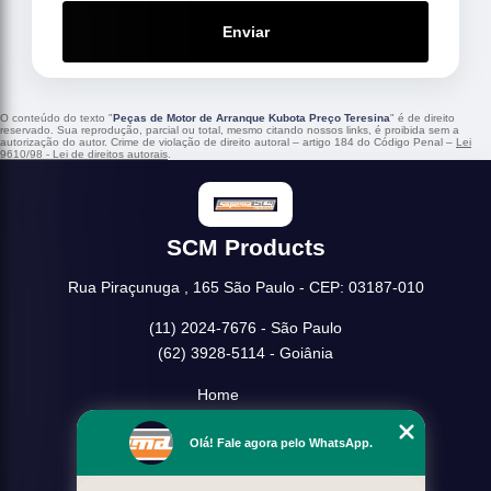
Enviar
O conteúdo do texto "
Peças de Motor de Arranque Kubota Preço Teresina
" é de direito
reservado. Sua reprodução, parcial ou total, mesmo citando nossos links, é proibida sem a
autorização do autor. Crime de violação de direito autoral – artigo 184 do Código Penal –
Lei
9610/98 - Lei de direitos autorais
.
SCM Products
Rua Piraçunuga , 165 São Paulo - CEP: 03187-010
(11) 2024-7676 - São Paulo
(62) 3928-5114 - Goiânia
Home
Empresa
Olá! Fale agora pelo WhatsApp.
Missão
Serviços