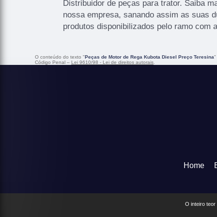
Distribuidor de peças para trator. Saiba 
nossa empresa, sanando assim as suas dú
produtos disponibilizados pelo ramo com 
O conteúdo do texto "
Peças de Motor de Rega Kubota Diesel Preço Teresina
"
Código Penal –
Lei 9610/98 - Lei de direitos autorais
.
Home
O inteiro teo