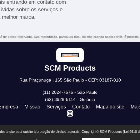
mais entrando em contato com
vidas sobre os serviços e
a melhor marca.
 é de direito reservado. Sua reprodução, parcial ou total, mesmo citando nossos links, é proibida
SCM Products
Rua Piraçunuga , 165 São Paulo - CEP: 03187-010
(11) 2024-7676 - São Paulo
(62) 3928-5114 - Goiânia
Empresa
Missão
Serviços
Contato
Mapa do site
Mai
r deste site está sujeito à proteção de direitos autorais. Copyright© SCM Products (Lei 9610 