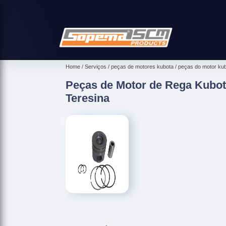
Home
Serviços
peças de motores kubota
peças do motor ku
Peças de Motor de Rega Kubot
Teresina