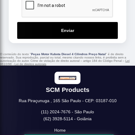
Enviar
O conteúdo do texto "
Peças Motor Kubota Diesel 4 Cilindros Preço Natal
" é de direito
reservado. Sua reprodução, parcial ou total, mesmo citando nossos links, é proibida sem a
autorização do autor. Crime de violação de direito autoral – artigo 184 do Código Penal –
Lei
9610/98 - Lei de direitos autorais
.
SCM Products
Rua Piraçunuga , 165 São Paulo - CEP: 03187-010
(11) 2024-7676 - São Paulo
(62) 3928-5114 - Goiânia
Home