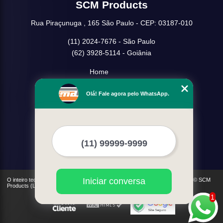
SCM Products
Rua Piraçunuga , 165 São Paulo - CEP: 03187-010
(11) 2024-7676 - São Paulo
(62) 3928-5114 - Goiânia
Home
Empresa
Olá! Fale agora pelo WhatsApp.
Missão
Serviços
Contato
Mapa do site
Mais Serviços
Iniciar conversa
O inteiro teor deste site está sujeito à proteção de direitos autorais. Copyright© SCM
Products (Lei 9610 de 19/02/1998)
1