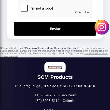
Enviar
O conteúdo do texto "
Peça para Escavadeira Caterpillar São Luís
" é de direito reservado.
Sua reprodução, parcial ou total, mesmo citando nossos links, é proibida sem a autorização do
autor. Crime de violação de direito autoral – artigo 184 do Código Penal –
Lei 9610/98 - Lei de
direitos autorais
.
SCM Products
Rua Piraçunuga , 165 São Paulo - CEP: 03187-010
(11) 2024-7676 - São Paulo
(62) 3928-5114 - Goiânia