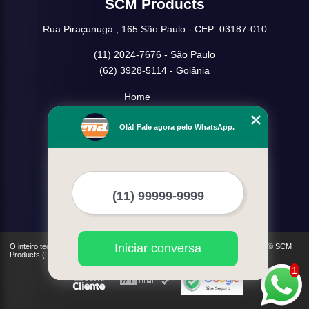
SCM Products
Rua Piraçunuga , 165 São Paulo - CEP: 03187-010
(11) 2024-7676 - São Paulo
(62) 3928-5114 - Goiânia
Home
Empresa
Olá! Fale agora pelo WhatsApp.
Missão
Serviços
Contato
Mapa do site
Mais Serviços
Iniciar conversa
O inteiro teor deste site está sujeito à proteção de direitos autorais. Copyright© SCM
Products (Lei 9610 de 19/02/1998)
1