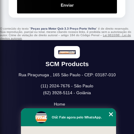
Enviar
O conteúdo do texto "
Peças para Motor Qsb 3.3 Preço Porto Velho
" é de direito reservado.
Sua reprodução, parcial ou total, mesmo citando nossos links, é proibida sem a autorização do
autor. Crime de violação de direito autoral – artigo 184 do Código Penal –
Lei 9610/98 - Lei de
direitos autorais
.
SCM Products
Rua Piraçunuga , 165 São Paulo - CEP: 03187-010
(11) 2024-7676 - São Paulo
(62) 3928-5114 - Goiânia
Home
Empresa
Olá! Fale agora pelo WhatsApp.
Missão
Serviços
Contato