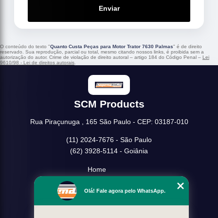
Enviar
O conteúdo do texto "
Quanto Custa Peças para Motor Trator 7630 Palmas
" é de direito
reservado. Sua reprodução, parcial ou total, mesmo citando nossos links, é proibida sem a
autorização do autor. Crime de violação de direito autoral – artigo 184 do Código Penal –
Lei
9610/98 - Lei de direitos autorais
.
SCM Products
Rua Piraçunuga , 165 São Paulo - CEP: 03187-010
(11) 2024-7676 - São Paulo
(62) 3928-5114 - Goiânia
Home
Empresa
Olá! Fale agora pelo WhatsApp.
Missão
Serviços
Contato