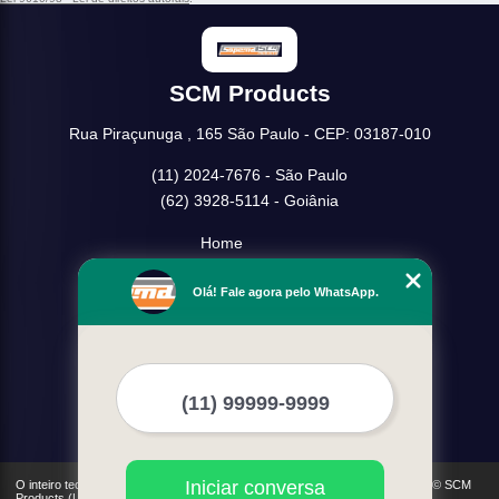
SCM Products
Rua Piraçunuga , 165 São Paulo - CEP: 03187-010
(11) 2024-7676 - São Paulo
(62) 3928-5114 - Goiânia
Home
Empresa
Olá! Fale agora pelo WhatsApp.
Missão
Serviços
Contato
Mapa do site
Mais Serviços
Iniciar conversa
O inteiro teor deste site está sujeito à proteção de direitos autorais. Copyright© SCM
Products (Lei 9610 de 19/02/1998)