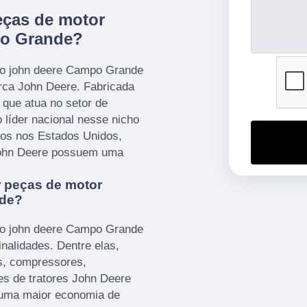
eças de motor
po Grande?
co john deere Campo Grande
rca John Deere. Fabricada
que atua no setor de
 líder nacional nesse nicho
os nos Estados Unidos,
 John Deere possuem uma
 peças de motor
nde?
co john deere Campo Grande
inalidades. Dentre elas,
s, compressores,
es de tratores John Deere
 uma maior economia de