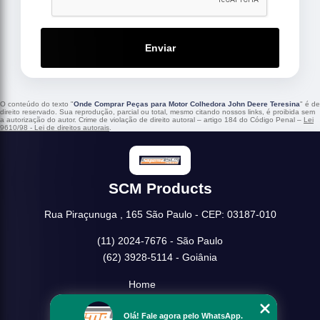
Enviar
O conteúdo do texto "
Onde Comprar Peças para Motor Colhedora John Deere Teresina
" é de
direito reservado. Sua reprodução, parcial ou total, mesmo citando nossos links, é proibida sem
a autorização do autor. Crime de violação de direito autoral – artigo 184 do Código Penal –
Lei
9610/98 - Lei de direitos autorais
.
SCM Products
Rua Piraçunuga , 165 São Paulo - CEP: 03187-010
(11) 2024-7676 - São Paulo
(62) 3928-5114 - Goiânia
Home
Empresa
Olá! Fale agora pelo WhatsApp.
Missão