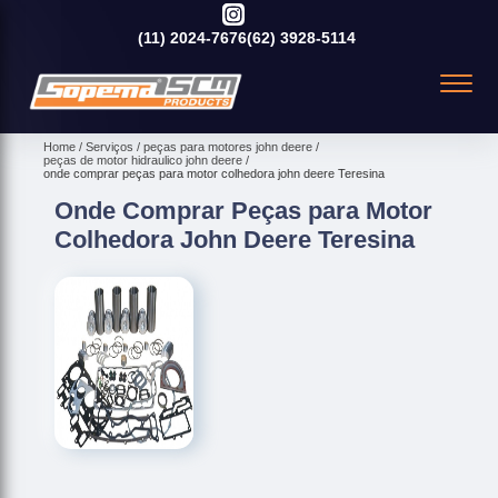
(11)
2024-7676
(62)
3928-5114
Home
Serviços
peças para motores john deere
peças de motor hidraulico john deere
onde comprar peças para motor colhedora john deere Teresina
Onde Comprar Peças para Motor
Colhedora John Deere Teresina