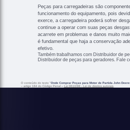
Peças para carregadeiras são componente
funcionamento do equipamento, pois devid
exerce, a carregadeira poderá sofrer des
continue a operar com suas peças desgast
acarrete em problemas e danos muito mai
é fundamental que haja a conservação ad
efetivo.
Também trabalhamos com Distribuidor de pe
Distribuidor de peças para geradores. Fale 
O conteúdo do texto "
Onde Comprar Peças para Motor de Partida John Deere 
– artigo 184 do Código Penal –
Lei 9610/98 - Lei de direitos autorais
.