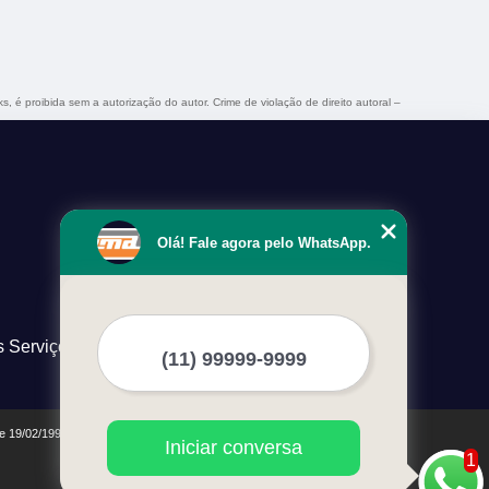
s, é proibida sem a autorização do autor. Crime de violação de direito autoral –
Olá! Fale agora pelo WhatsApp.
s Serviços
de 19/02/1998)
Iniciar conversa
1