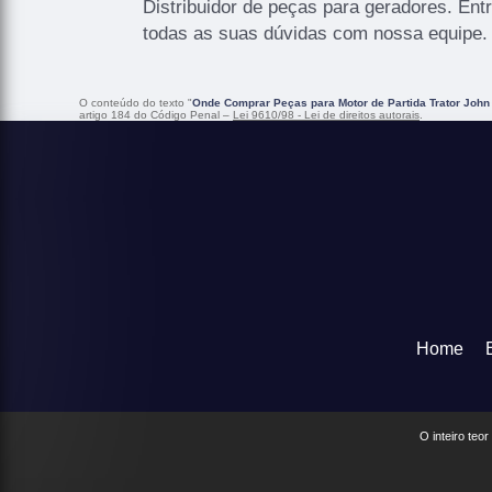
Distribuidor de peças para geradores. Entr
todas as suas dúvidas com nossa equipe.
O conteúdo do texto "
Onde Comprar Peças para Motor de Partida Trator John
artigo 184 do Código Penal –
Lei 9610/98 - Lei de direitos autorais
.
Home
O inteiro teo