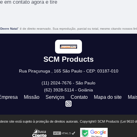
e em contato agora e tire
 Deere Natal
" é de direito reservado. Sua reprodução, parcial ou total, mesmo citando nossos link
SCM Products
Rua Piraçunuga , 165 São Paulo - CEP: 03187-010
(11) 2024-7676 - São Paulo
(62) 3928-5114 - Goiânia
Empresa
Missão
Serviços
Contato
Mapa do site
Mai
r deste site está sujeito à proteção de direitos autorais. Copyright© SCM Products (Lei 9610 