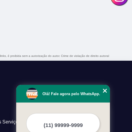
inks, é proibida sem a autorização do autor. Crime de violação de direito autoral
Olá! Fale agora pelo WhatsApp.
s Serviços