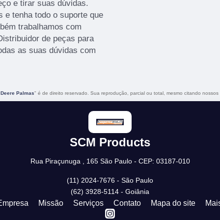
ço e tirar suas dúvidas.
s e tenha todo o suporte que
ambém trabalhamos com
Distribuidor de peças para
 todas as suas dúvidas com
n Deere Palmas
" é de direito reservado. Sua reprodução, parcial ou total, mesmo citando nossos l
SCM Products
Rua Piraçunuga , 165 São Paulo - CEP: 03187-010
(11) 2024-7676 - São Paulo
(62) 3928-5114 - Goiânia
Empresa
Missão
Serviços
Contato
Mapa do site
Mai