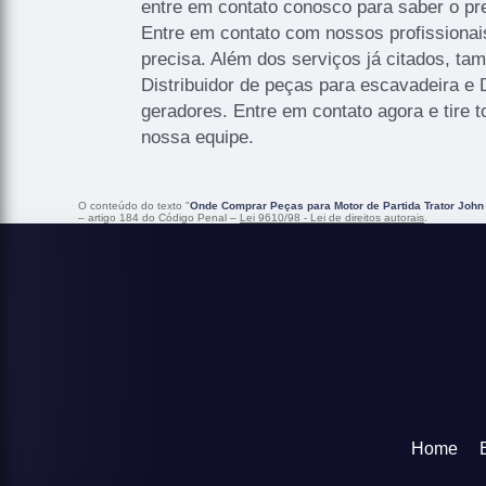
entre em contato conosco para saber o pre
Entre em contato com nossos profissionai
precisa. Além dos serviços já citados, t
Distribuidor de peças para escavadeira e 
geradores. Entre em contato agora e tire
nossa equipe.
O conteúdo do texto "
Onde Comprar Peças para Motor de Partida Trator Joh
– artigo 184 do Código Penal –
Lei 9610/98 - Lei de direitos autorais
.
Home