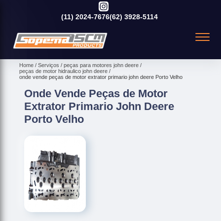
(11)
2024-7676
(62)
3928-5114
Home
Serviços
peças para motores john deere
peças de motor hidraulico john deere
onde vende peças de motor extrator primario john deere Porto Velho
Onde Vende Peças de Motor
Extrator Primario John Deere
Porto Velho