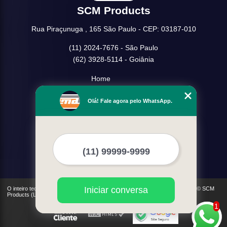
SCM Products
Rua Piraçunuga , 165 São Paulo - CEP: 03187-010
(11) 2024-7676 - São Paulo
(62) 3928-5114 - Goiânia
Home
Empresa
Olá! Fale agora pelo WhatsApp.
Missão
Serviços
Contato
Mapa do site
Mais Serviços
Iniciar conversa
O inteiro teor deste site está sujeito à proteção de direitos autorais. Copyright© SCM
Products (Lei 9610 de 19/02/1998)
1