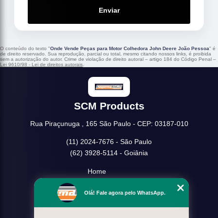
Enviar
O conteúdo do texto "
Onde Vende Peças para Motor Colhedora John Deere João Pessoa
" é
de direito reservado. Sua reprodução, parcial ou total, mesmo citando nossos links, é proibida
sem a autorização do autor. Crime de violação de direito autoral – artigo 184 do Código Penal –
Lei 9610/98 - Lei de direitos autorais
.
SCM Products
Rua Piraçunuga , 165 São Paulo - CEP: 03187-010
(11) 2024-7676 - São Paulo
(62) 3928-5114 - Goiânia
Home
Empresa
Olá! Fale agora pelo WhatsApp.
Missão
Serviços
Contato