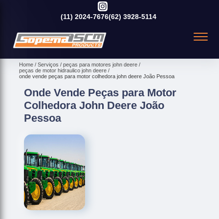
(11)
2024-7676
(62)
3928-5114
Home
Serviços
peças para motores john deere
peças de motor hidraulico john deere
onde vende peças para motor colhedora john deere João Pessoa
Onde Vende Peças para Motor
Colhedora John Deere João
Pessoa