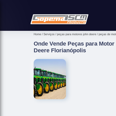
Home
Serviços
peças para motores john deere
peças de moto
Onde Vende Peças para Motor 
Deere Florianópolis