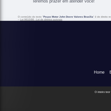
Teremos prazer em atender você!
O conteúdo do texto "
Peças Motor John Deere Valores Brasília
" é de direito 
–
Lei 9610/98 - Lei de direitos autorais
.
Home
O inteiro teo