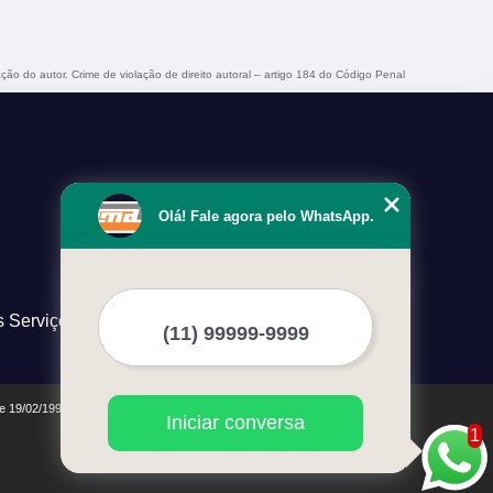
ação do autor. Crime de violação de direito autoral – artigo 184 do Código Penal
Olá! Fale agora pelo WhatsApp.
s Serviços
de 19/02/1998)
Iniciar conversa
1