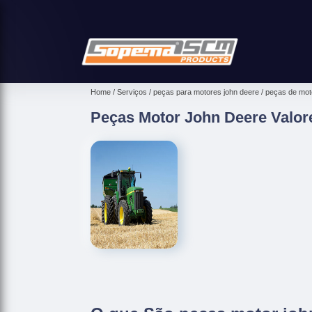
Home
Serviços
peças para motores john deere
peças de moto
Peças Motor John Deere Valore