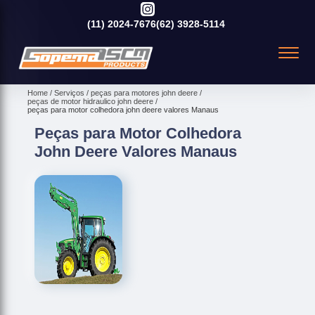
(11)
2024-7676
(62)
3928-5114
Home
Serviços
peças para motores john deere
peças de motor hidraulico john deere
peças para motor colhedora john deere valores Manaus
Peças para Motor Colhedora
John Deere Valores Manaus