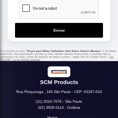
Enviar
O conteúdo do texto "
Peças para Motor Colhedora John Deere Valores Manaus
" é de direito
reservado. Sua reprodução, parcial ou total, mesmo citando nossos links, é proibida sem a
autorização do autor. Crime de violação de direito autoral – artigo 184 do Código Penal –
Lei
9610/98 - Lei de direitos autorais
.
SCM Products
Rua Piraçunuga , 165 São Paulo - CEP: 03187-010
(11) 2024-7676 - São Paulo
(62) 3928-5114 - Goiânia
Home