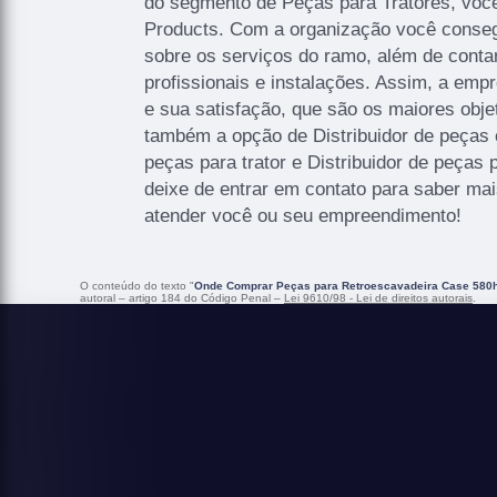
do segmento de Peças para Tratores, vo
Products. Com a organização você conseg
sobre os serviços do ramo, além de cont
profissionais e instalações. Assim, a emp
e sua satisfação, que são os maiores obj
também a opção de Distribuidor de peças ca
peças para trator e Distribuidor de peças
deixe de entrar em contato para saber ma
atender você ou seu empreendimento!
O conteúdo do texto "
Onde Comprar Peças para Retroescavadeira Case 580
autoral – artigo 184 do Código Penal –
Lei 9610/98 - Lei de direitos autorais
.