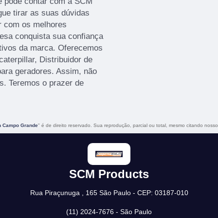
cê pode contar com a SCM
ue tirar as suas dúvidas
ar com os melhores
resa conquista sua confiança
etivos da marca. Oferecemos
terpillar, Distribuidor de
 para geradores. Assim, não
is. Teremos o prazer de
h Campo Grande
" é de direito reservado. Sua reprodução, parcial ou total, mesmo citando nossos
SCM Products
Rua Piraçunuga , 165 São Paulo - CEP: 03187-010
(11) 2024-7676 - São Paulo