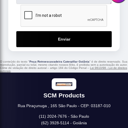
Enviar
O conteúdo do texto "
Peça Retroescavadeira Caterpillar Goiânia
" é de direito reservado. Sua
reprodução, parcial ou total, mesmo citando nossos links, é proibida sem a autorização do autor.
Crime de violação de direito autoral – artigo 184 do Código Penal –
Lei 9610/98 - Lei de direitos
autorais
.
SCM Products
Rua Piraçunuga , 165 São Paulo - CEP: 03187-010
(11) 2024-7676 - São Paulo
(62) 3928-5114 - Goiânia