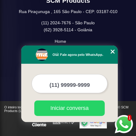
SCM Products
Rua Piraçunuga , 165 São Paulo - CEP: 03187-010
(11) 2024-7676 - São Paulo
(62) 3928-5114 - Goiânia
Home
Empresa
Olá! Fale agora pelo WhatsApp.
Missão
Serviços
Contato
Mapa do site
Mais Serviços
Iniciar conversa
O inteiro teor deste site está sujeito à proteção de direitos autorais. Copyright© SCM
Products (Lei 9610 de 19/02/1998)
1