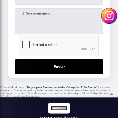
Enviar
O conteúdo do texto "
Peças para Retroescavadeira Caterpillar 416e Recife
" é de direito
reservado. Sua reprodução, parcial ou total, mesmo citando nossos links, é proibida sem a
autorização do autor. Crime de violação de direito autoral – artigo 184 do Código Penal –
Lei
9610/98 - Lei de direitos autorais
.