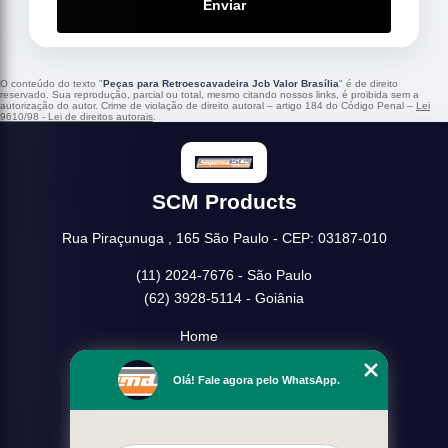
Enviar
O conteúdo do texto "
Peças para Retroescavadeira Jcb Valor Brasília
" é de direito
reservado. Sua reprodução, parcial ou total, mesmo citando nossos links, é proibida sem a
autorização do autor. Crime de violação de direito autoral – artigo 184 do Código Penal –
Lei
9610/98 - Lei de direitos autorais
.
SCM Products
Rua Piraçunuga , 165 São Paulo - CEP: 03187-010
(11) 2024-7676 - São Paulo
(62) 3928-5114 - Goiânia
Home
Empresa
Olá! Fale agora pelo WhatsApp.
Missão
Serviços
Contato