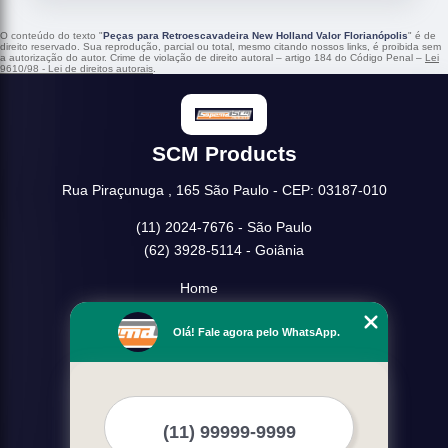
O conteúdo do texto "
Peças para Retroescavadeira New Holland Valor Florianópolis
" é de
direito reservado. Sua reprodução, parcial ou total, mesmo citando nossos links, é proibida sem
a autorização do autor. Crime de violação de direito autoral – artigo 184 do Código Penal –
Lei
9610/98 - Lei de direitos autorais
.
SCM Products
Rua Piraçunuga , 165 São Paulo - CEP: 03187-010
(11) 2024-7676 - São Paulo
(62) 3928-5114 - Goiânia
Home
Empresa
Olá! Fale agora pelo WhatsApp.
Missão
Serviços
Contato
Mapa do site
Mais Serviços