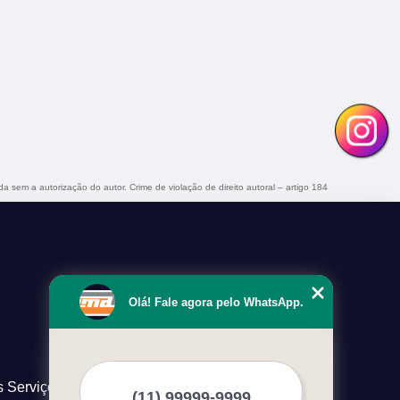
ida sem a autorização do autor. Crime de violação de direito autoral – artigo 184
Olá! Fale agora pelo WhatsApp.
s Serviços