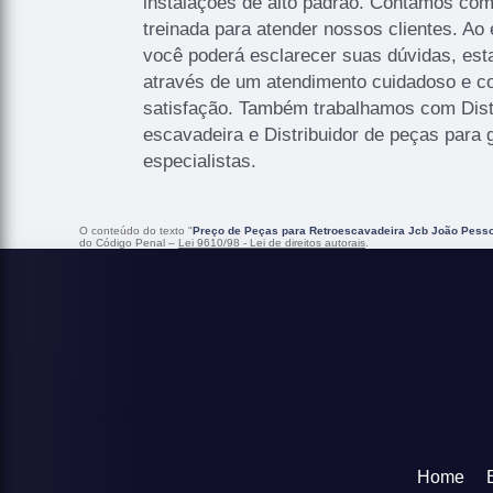
instalações de alto padrão. Contamos co
treinada para atender nossos clientes. Ao
você poderá esclarecer suas dúvidas, est
através de um atendimento cuidadoso e 
satisfação. Também trabalhamos com Dist
escavadeira e Distribuidor de peças para
especialistas.
O conteúdo do texto "
Preço de Peças para Retroescavadeira Jcb João Pess
do Código Penal –
Lei 9610/98 - Lei de direitos autorais
.
Home