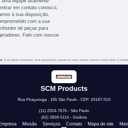
m uma equipe altamente
 entrar em contato conosco,
amos à sua disposição,
comprometido com a sua
ribuidor de peças para
 geradores. Fale com nossos
oa
" é de direito reservado. Sua reprodução, parcial ou total, mesmo citando nossos links, é proib
SCM Products
Rua Piraçunuga , 165 São Paulo - CEP: 03187-010
(11) 2024-7676 - São Paulo
(62) 3928-5114 - Goiânia
Empresa
Missão
Serviços
Contato
Mapa do site
Mai