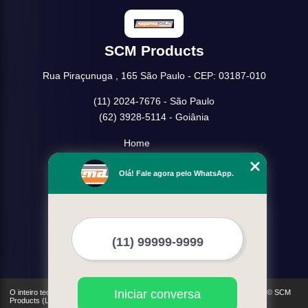
SCM Products
Rua Piraçunuga , 165 São Paulo - CEP: 03187-010
(11) 2024-7676 - São Paulo
(62) 3928-5114 - Goiânia
Home
Empresa
Olá! Fale agora pelo WhatsApp.
Missão
Serviços
Contato
Mapa do site
Mais Serviços
Iniciar conversa
O inteiro teor deste site está sujeito à proteção de direitos autorais. Copyright© SCM
Products (Lei 9610 de 19/02/1998)