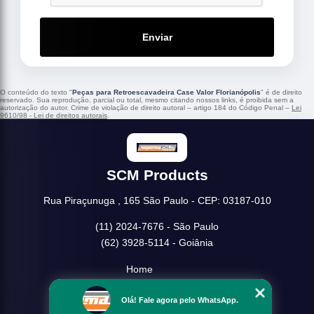
Enviar
O conteúdo do texto "
Peças para Retroescavadeira Case Valor Florianópolis
" é de direito
reservado. Sua reprodução, parcial ou total, mesmo citando nossos links, é proibida sem a
autorização do autor. Crime de violação de direito autoral – artigo 184 do Código Penal –
Lei
9610/98 - Lei de direitos autorais
.
SCM Products
Rua Piraçunuga , 165 São Paulo - CEP: 03187-010
(11) 2024-7676 - São Paulo
(62) 3928-5114 - Goiânia
Home
Empresa
Olá! Fale agora pelo WhatsApp.
Missão