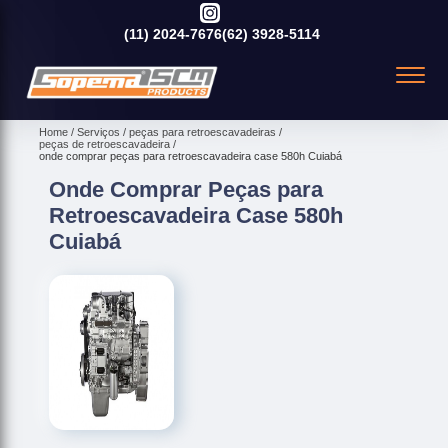
(11)
2024-7676
(62)
3928-5114
Home
Serviços
peças para retroescavadeiras
peças de retroescavadeira
onde comprar peças para retroescavadeira case 580h Cuiabá
Onde Comprar Peças para
Retroescavadeira Case 580h
Cuiabá