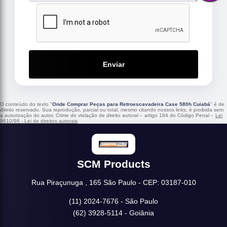
Enviar
O conteúdo do texto "
Onde Comprar Peças para Retroescavadeira Case 580h Cuiabá
" é de
direito reservado. Sua reprodução, parcial ou total, mesmo citando nossos links, é proibida sem
a autorização do autor. Crime de violação de direito autoral – artigo 184 do Código Penal –
Lei
9610/98 - Lei de direitos autorais
.
SCM Products
Rua Piraçunuga , 165 São Paulo - CEP: 03187-010
(11) 2024-7676 - São Paulo
(62) 3928-5114 - Goiânia