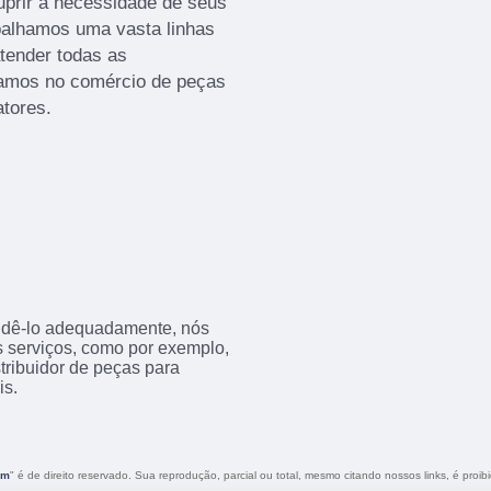
uprir a necessidade de seus
abalhamos uma vasta linhas
tender todas as
hamos no comércio de peças
atores.
endê-lo adequadamente, nós
os serviços, como por exemplo,
tribuidor de peças para
is.
ém
" é de direito reservado. Sua reprodução, parcial ou total, mesmo citando nossos links, é proib