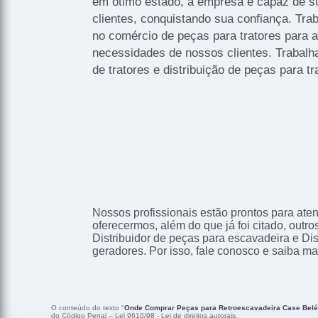
em ótimo estado, a empresa é capaz de s
clientes, conquistando sua confiança. Tr
no comércio de peças para tratores para a
necessidades de nossos clientes. Trabal
de tratores e distribuição de peças para tr
Nossos profissionais estão prontos para at
oferecermos, além do que já foi citado, outr
Distribuidor de peças para escavadeira e Dis
geradores. Por isso, fale conosco e saiba ma
O conteúdo do texto "
Onde Comprar Peças para Retroescavadeira Case Bel
do Código Penal –
Lei 9610/98 - Lei de direitos autorais
.