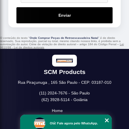
Enviar
O conteúdo do texto "
Onde Comprar Peças de Retroescavadeira Natal
" é de direito
reservado. Sua reprodução, parcial ou total, mesmo citando nossos links, é proibida sem a
autorização do autor. Crime de violação de direito autoral – artigo 184 do Código Penal –
Lei
9610/98 - Lei de direitos autorais
.
SCM Products
Rua Piraçunuga , 165 São Paulo - CEP: 03187-010
(11) 2024-7676 - São Paulo
(62) 3928-5114 - Goiânia
Home
Empresa
Olá! Fale agora pelo WhatsApp.
Missão