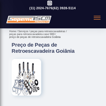
(11)
2024-7676
(62)
3928-5114
Home
Serviços
peças para retroescavadeiras
peças para retroescavadeira case 580l
preço de peças de retroescavadeira Goiânia
Preço de Peças de
Retroescavadeira Goiânia