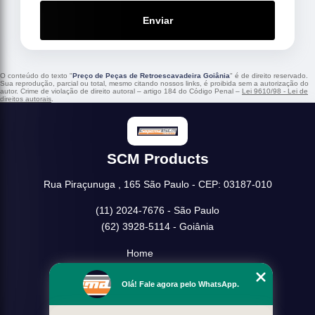
Enviar
O conteúdo do texto "
Preço de Peças de Retroescavadeira Goiânia
" é de direito reservado.
Sua reprodução, parcial ou total, mesmo citando nossos links, é proibida sem a autorização do
autor. Crime de violação de direito autoral – artigo 184 do Código Penal –
Lei 9610/98 - Lei de
direitos autorais
.
SCM Products
Rua Piraçunuga , 165 São Paulo - CEP: 03187-010
(11) 2024-7676 - São Paulo
(62) 3928-5114 - Goiânia
Home
Empresa
Olá! Fale agora pelo WhatsApp.
Missão
Serviços