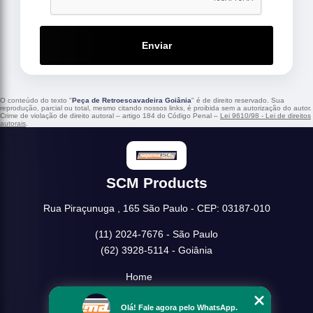
Enviar
O conteúdo do texto "
Peça de Retroescavadeira Goiânia
" é de direito reservado. Sua
reprodução, parcial ou total, mesmo citando nossos links, é proibida sem a autorização do autor.
Crime de violação de direito autoral – artigo 184 do Código Penal –
Lei 9610/98 - Lei de direitos
autorais
.
SCM Products
Rua Piraçunuga , 165 São Paulo - CEP: 03187-010
(11) 2024-7676 - São Paulo
(62) 3928-5114 - Goiânia
Home
Empresa
Olá! Fale agora pelo WhatsApp.
Missão