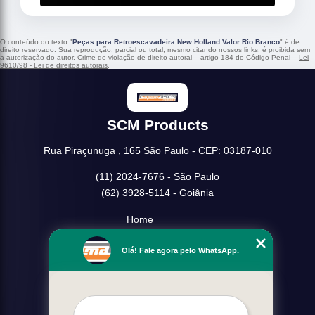
O conteúdo do texto "
Peças para Retroescavadeira New Holland Valor Rio Branco
" é de
direito reservado. Sua reprodução, parcial ou total, mesmo citando nossos links, é proibida sem
a autorização do autor. Crime de violação de direito autoral – artigo 184 do Código Penal –
Lei
9610/98 - Lei de direitos autorais
.
SCM Products
Rua Piraçunuga , 165 São Paulo - CEP: 03187-010
(11) 2024-7676 - São Paulo
(62) 3928-5114 - Goiânia
Home
Empresa
Olá! Fale agora pelo WhatsApp.
Missão
Serviços
Contato
Mapa do site