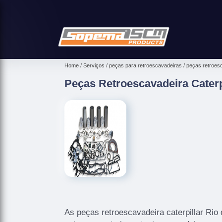
Home
Serviços
peças para retroescavadeiras
peças retroesc
Peças Retroescavadeira Caterpi
As peças retroescavadeira caterpillar Rio