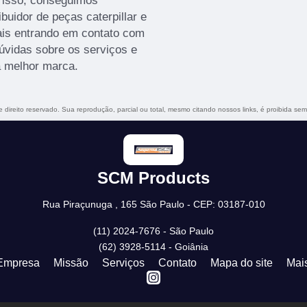
m isso, conseguimos
ibuidor de peças caterpillar e
mais entrando em contato com
vidas sobre os serviços e
a melhor marca.
e direito reservado. Sua reprodução, parcial ou total, mesmo citando nossos links, é proibida sem
SCM Products
Rua Piraçunuga , 165 São Paulo - CEP: 03187-010
(11) 2024-7676 - São Paulo
(62) 3928-5114 - Goiânia
Empresa
Missão
Serviços
Contato
Mapa do site
Mai