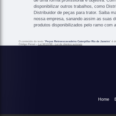
de uma forma profissional e objetiva. Co
disponibilizar outros trabalhos, como Distr
Distribuidor de peças para trator. Saiba 
nossa empresa, sanando assim as suas dú
produtos disponibilizados pelo ramo com 
O conteúdo do texto "
Peças Retroescavadeira Caterpillar Rio de Janeiro
" é d
Código Penal –
Lei 9610/98 - Lei de direitos autorais
.
Home