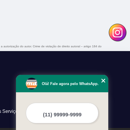
 a autorização do autor. Crime de violação de direito autoral – artigo 184 do
Olá! Fale agora pelo WhatsApp.
s Serviços