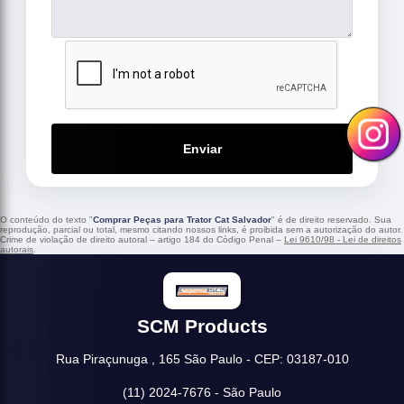
Enviar
O conteúdo do texto "
Comprar Peças para Trator Cat Salvador
" é de direito reservado. Sua
reprodução, parcial ou total, mesmo citando nossos links, é proibida sem a autorização do autor.
Crime de violação de direito autoral – artigo 184 do Código Penal –
Lei 9610/98 - Lei de direitos
autorais
.
SCM Products
Rua Piraçunuga , 165 São Paulo - CEP: 03187-010
(11) 2024-7676 - São Paulo